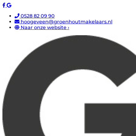
0528 82 09 90
hoogeveen@groenhoutmakelaars.nl
Naar onze website ›