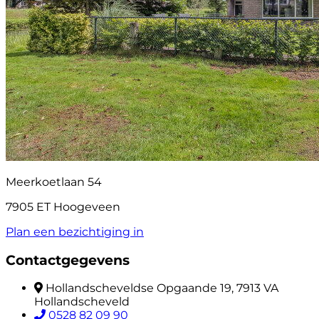
Meerkoetlaan 54
7905 ET Hoogeveen
Plan een bezichtiging in
Contactgegevens
Hollandscheveldse Opgaande 19, 7913 VA
Hollandscheveld
0528 82 09 90