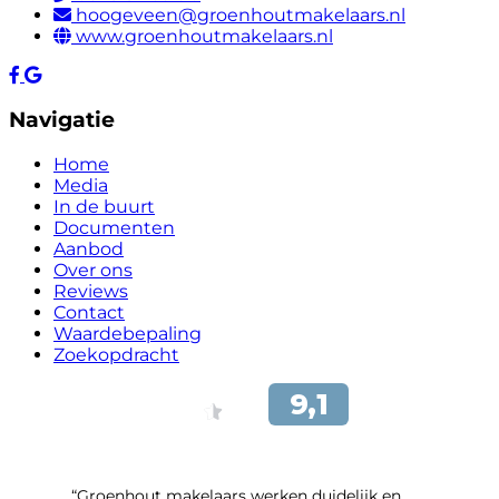
hoogeveen@groenhoutmakelaars.nl
www.groenhoutmakelaars.nl
Navigatie
Home
Media
In de buurt
Documenten
Aanbod
Over ons
Reviews
Contact
Waardebepaling
Zoekopdracht
“Groenhout makelaars werken duidelijk en