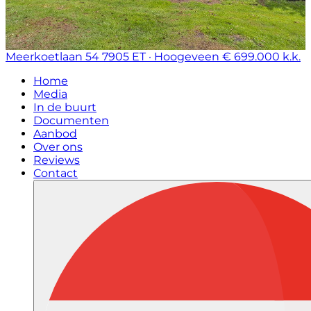
Meerkoetlaan 54
7905 ET · Hoogeveen
€ 699.000 k.k.
Home
Media
In de buurt
Documenten
Aanbod
Over ons
Reviews
Contact