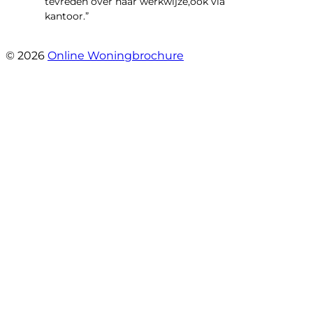
tevreden over haar werkwijze,ook via
kantoor.”
- Linderweg 10
© 2026
Online Woningbrochure