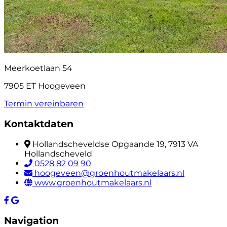
Meerkoetlaan 54
7905 ET Hoogeveen
Termin vereinbaren
Kontaktdaten
Hollandscheveldse Opgaande 19, 7913 VA
Hollandscheveld
0528 82 09 90
hoogeveen@groenhoutmakelaars.nl
www.groenhoutmakelaars.nl
Navigation