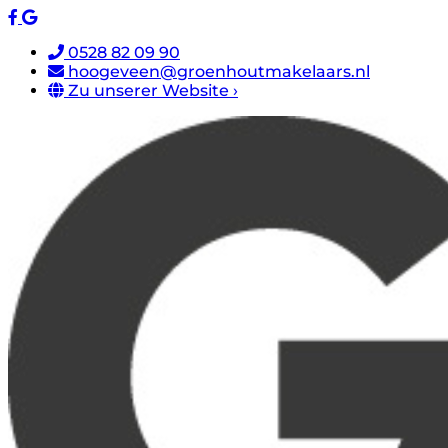
0528 82 09 90
hoogeveen@groenhoutmakelaars.nl
Zu unserer Website ›